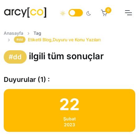
0
Anasayfa
Tag
Etiketli Blog,Duyuru ve Konu Yazıları
#dd
ilgili tüm sonuçlar
#dd
Duyurular (1) :
22
Şubat
2023